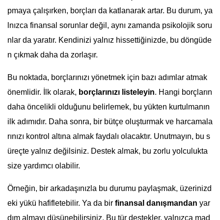
pmaya çalışırken, borçları da katlanarak artar. Bu durum, ya
lnızca finansal sorunlar değil, aynı zamanda psikolojik soru
nlar da yaratır. Kendinizi yalnız hissettiğinizde, bu döngüde
n çıkmak daha da zorlaşır.
Bu noktada, borçlarınızı yönetmek için bazı adımlar atmak
önemlidir. İlk olarak,
borçlarınızı listeleyin
. Hangi borçların
daha öncelikli olduğunu belirlemek, bu yükten kurtulmanın
ilk adımıdır. Daha sonra, bir bütçe oluşturmak ve harcamala
rınızı kontrol altına almak faydalı olacaktır. Unutmayın, bu s
üreçte yalnız değilsiniz. Destek almak, bu zorlu yolculukta
size yardımcı olabilir.
Örneğin, bir arkadaşınızla bu durumu paylaşmak, üzerinizd
eki yükü hafifletebilir. Ya da bir
finansal danışmandan
yar
dım almayı düşünebilirsiniz. Bu tür destekler, yalnızca mad