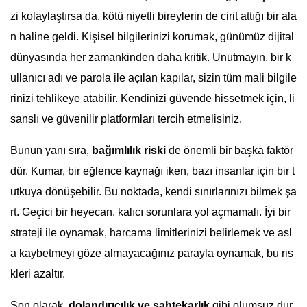
zi kolaylaştırsa da, kötü niyetli bireylerin de cirit attığı bir ala
n haline geldi. Kişisel bilgilerinizi korumak, günümüz dijital
dünyasında her zamankinden daha kritik. Unutmayın, bir k
ullanıcı adı ve parola ile açılan kapılar, sizin tüm mali bilgile
rinizi tehlikeye atabilir. Kendinizi güvende hissetmek için, li
sanslı ve güvenilir platformları tercih etmelisiniz.
Bunun yanı sıra,
bağımlılık riski
de önemli bir başka faktör
dür. Kumar, bir eğlence kaynağı iken, bazı insanlar için bir t
utkuya dönüşebilir. Bu noktada, kendi sınırlarınızı bilmek şa
rt. Geçici bir heyecan, kalıcı sorunlara yol açmamalı. İyi bir
strateji ile oynamak, harcama limitlerinizi belirlemek ve asl
a kaybetmeyi göze almayacağınız parayla oynamak, bu ris
kleri azaltır.
Son olarak,
dolandırıcılık ve sahtekarlık
gibi olumsuz dur