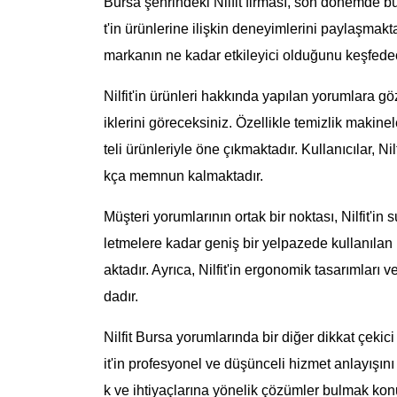
Bursa şehrindeki Nilfit firması, son dönemde büyü
t'in ürünlerine ilişkin deneyimlerini paylaşmakt
markanın ne kadar etkileyici olduğunu keşfede
Nilfit'in ürünleri hakkında yapılan yorumlara gö
iklerini göreceksiniz. Özellikle temizlik maki
teli ürünleriyle öne çıkmaktadır. Kullanıcılar, N
kça memnun kalmaktadır.
Müşteri yorumlarının ortak bir noktası, Nilfit'in
letmelere kadar geniş bir yelpazede kullanılan b
aktadır. Ayrıca, Nilfit'in ergonomik tasarımları 
dadır.
Nilfit Bursa yorumlarında bir diğer dikkat çekici 
it'in profesyonel ve düşünceli hizmet anlayışını
k ve ihtiyaçlarına yönelik çözümler bulmak ko