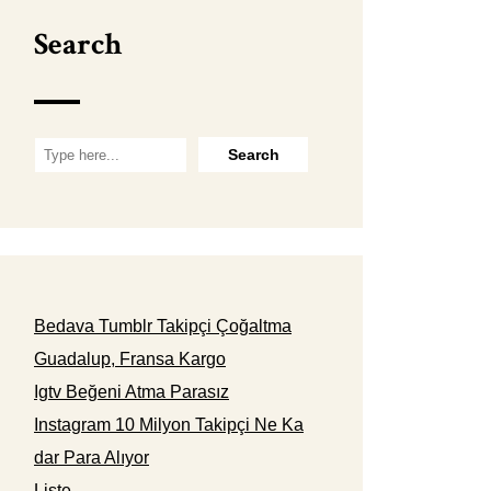
Search
Bedava Tumblr Takipçi Çoğaltma
Guadalup, Fransa Kargo
Igtv Beğeni Atma Parasız
Instagram 10 Milyon Takipçi Ne Ka
dar Para Alıyor
Liste