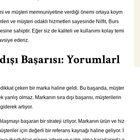
iğini ve müşteri memnuniyetine verdiği önemi ortaya koym
ümleri ve müşteri odaklı hizmetleri sayesinde Nilfit, Burs
esine sahiptir. Eğer siz de kaliteli ve kullanımı kolay temi
tavsiye ederiz.
adışı Başarısı: Yorumlarl
e dikkat çeken bir marka haline geldi. Bu başarıda, müşter
k yanlış olmaz. Markanın sıra dışı başarısı, müşterilerin
giderek artıyor.
ılaşmayı başaran bir strateji izliyor. Markanın ürün ve hiz
teriler için değerli bir referans kaynağı haline geliyor. İ
ya duydukları güven artıyor ve satın alma kararlarında e