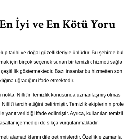
 En İyi ve En Kötü Yoru
lup tarihi ve doğal güzellikleriyle ünlüdür. Bu şehirde bul
ılamak için birçok seçenek sunan bir temizlik hizmeti sağla
r çeşitlilik göstermektedir. Bazı insanlar bu hizmetten son
lığına uğradığını ifade etmektedir.
tiği nokta, Nilfit'in temizlik konusunda uzmanlaşmış olması
ilfit'i tercih ettiğini belirtmiştir. Temizlik ekiplerinin profe
le yanıt verildiği ifade edilmiştir. Ayrıca, kullanılan temizli
yasallar içermediği de sıkça vurgulanmaktadır.
zmeti alamadıklarını dile getirmişlerdir. Özellikle zamanla