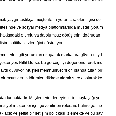
mak yaygınlaştıkça, müşterilerin yorumlara olan ilgisi de
b sitesinde ve sosyal medya platformlarında müşteri yorum
r hakkındaki olumlu ya da olumsuz görüşlerini doğrudan
işim politikası izlediğini gösteriyor.
hizmetlerle ilgili yorumları okuyarak markalara güven duyd
 gösteriyor. Nilfit Bursa, bu gerçeği iyi değerlendirerek mü
a saygı duyuyor. Müşteri memnuniyetini ön planda tutan bir
lumsuz geri bildirimleri dikkate alarak sürekli olarak ke
akta durmaktadır. Müşterilerin deneyimlerini paylaştığı yor
nsiyel müşteriler için güvenilir bir referans haline gelme
 açık ve şeffaf bir iletişim politikası izlemekte ve bu say