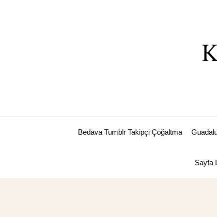
Skip
to
content
K
Bedava Tumblr Takipçi Çoğaltma
Guadalu
Sayfa L