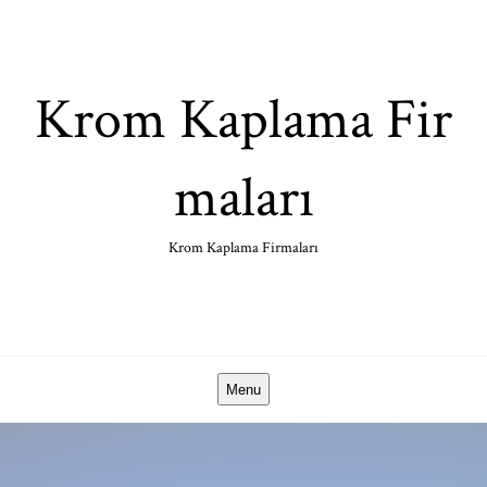
Skip
to
content
Krom Kaplama Fir
maları
Krom Kaplama Firmaları
Menu