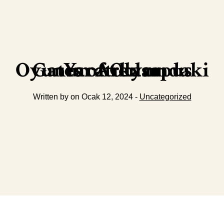
Gates of Olympus Oyunun Arkasındaki Yaratıcılar
Written by on Ocak 12, 2024 -
Uncategorized