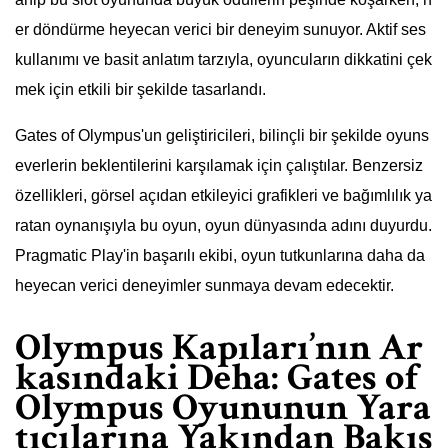
er döndürme heyecan verici bir deneyim sunuyor. Aktif ses
kullanımı ve basit anlatım tarzıyla, oyuncuların dikkatini çek
mek için etkili bir şekilde tasarlandı.
Gates of Olympus'un geliştiricileri, bilinçli bir şekilde oyuns
everlerin beklentilerini karşılamak için çalıştılar. Benzersiz
özellikleri, görsel açıdan etkileyici grafikleri ve bağımlılık ya
ratan oynanışıyla bu oyun, oyun dünyasında adını duyurdu.
Pragmatic Play'in başarılı ekibi, oyun tutkunlarına daha da
heyecan verici deneyimler sunmaya devam edecektir.
Olympus Kapıları’nın Ar
kasındaki Deha: Gates of
Olympus Oyununun Yara
tıcılarına Yakından Bakış