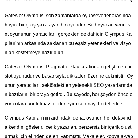
Gates of Olympus, son zamanlarda oyunseverler arasında
büyük bir çıkış yakalayan bir oyundur. Bu heyecan verici sl
ot oyununun yaratıcıları, gerçekten de dahidir. Olympus Ka
pıları'nın arkasında saklanan bu eşsiz yetenekleri ve vizyo
nları keşfetmeye hazır olun.
Gates of Olympus, Pragmatic Play tarafından geliştirilen bir
slot oyunudur ve başarısıyla dikkatleri üzerine çekmiştir. Oy
unun yaratıcıları, sektördeki en yetenekli SEO yazarlarında
n bazılarını bir araya getirdi. Bu sayede, her şeyden önce o
yunculara unutulmaz bir deneyim sunmayı hedeflediler.
Olympus Kapıları'nın ardındaki deha, oyunun her detayınd
a kendini gösterir. İçerik yazarları, benzersiz bir içerik oluşt
urmak için elinden geleni yapmıştır. Makaleler, kopyala-yap