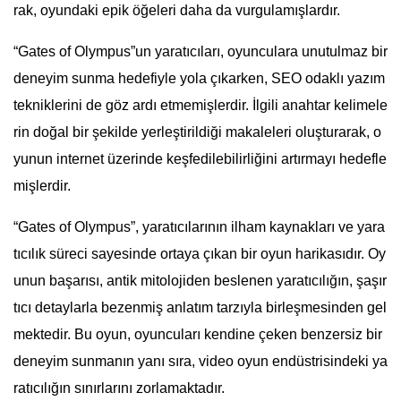
rak, oyundaki epik öğeleri daha da vurgulamışlardır.
“Gates of Olympus”un yaratıcıları, oyunculara unutulmaz bir
deneyim sunma hedefiyle yola çıkarken, SEO odaklı yazım
tekniklerini de göz ardı etmemişlerdir. İlgili anahtar kelimele
rin doğal bir şekilde yerleştirildiği makaleleri oluşturarak, o
yunun internet üzerinde keşfedilebilirliğini artırmayı hedefle
mişlerdir.
“Gates of Olympus”, yaratıcılarının ilham kaynakları ve yara
tıcılık süreci sayesinde ortaya çıkan bir oyun harikasıdır. Oy
unun başarısı, antik mitolojiden beslenen yaratıcılığın, şaşır
tıcı detaylarla bezenmiş anlatım tarzıyla birleşmesinden gel
mektedir. Bu oyun, oyuncuları kendine çeken benzersiz bir
deneyim sunmanın yanı sıra, video oyun endüstrisindeki ya
ratıcılığın sınırlarını zorlamaktadır.