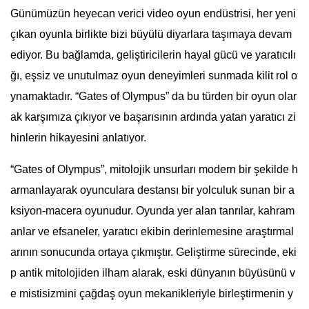
Günümüzün heyecan verici video oyun endüstrisi, her yeni
çıkan oyunla birlikte bizi büyülü diyarlara taşımaya devam
ediyor. Bu bağlamda, geliştiricilerin hayal gücü ve yaratıcılı
ğı, eşsiz ve unutulmaz oyun deneyimleri sunmada kilit rol o
ynamaktadır. “Gates of Olympus” da bu türden bir oyun olar
ak karşımıza çıkıyor ve başarısının ardında yatan yaratıcı zi
hinlerin hikayesini anlatıyor.
“Gates of Olympus”, mitolojik unsurları modern bir şekilde h
armanlayarak oyunculara destansı bir yolculuk sunan bir a
ksiyon-macera oyunudur. Oyunda yer alan tanrılar, kahram
anlar ve efsaneler, yaratıcı ekibin derinlemesine araştırmal
arının sonucunda ortaya çıkmıştır. Geliştirme sürecinde, eki
p antik mitolojiden ilham alarak, eski dünyanın büyüsünü v
e mistisizmini çağdaş oyun mekanikleriyle birleştirmenin y