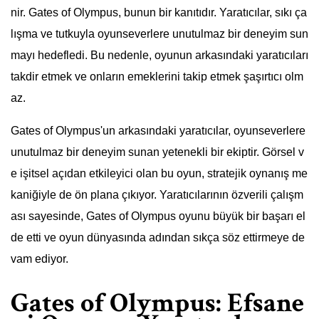
nir. Gates of Olympus, bunun bir kanıtıdır. Yaratıcılar, sıkı ça
lışma ve tutkuyla oyunseverlere unutulmaz bir deneyim sun
mayı hedefledi. Bu nedenle, oyunun arkasındaki yaratıcıları
takdir etmek ve onların emeklerini takip etmek şaşırtıcı olm
az.
Gates of Olympus'un arkasındaki yaratıcılar, oyunseverlere
unutulmaz bir deneyim sunan yetenekli bir ekiptir. Görsel v
e işitsel açıdan etkileyici olan bu oyun, stratejik oynanış me
kaniğiyle de ön plana çıkıyor. Yaratıcılarının özverili çalışm
ası sayesinde, Gates of Olympus oyunu büyük bir başarı el
de etti ve oyun dünyasında adından sıkça söz ettirmeye de
vam ediyor.
Gates of Olympus: Efsane