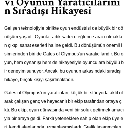
vi Oyunun Yaratıcılarını
n Sıradışı Hikayesi
Gelişen teknolojiyle birlikte oyun endüstrisi de büyük bir dö
nüşüm yaşadı. Oyunlar artık sadece eğlence aracı olmakta
n çıkıp, sanat eserleri haline geldi. Bu dönüşümün önemli i
simlerinden biri de Gates of Olympus'un yaratıcılarıdır. Bu o
yun, hem oynanışı hem de hikayesiyle oyunculara büyülü b
ir deneyim sunuyor. Ancak, bu oyunun arkasındaki sıradışı
hikaye, birçok kişiyi şaşırtmaktadır.
Gates of Olympus'un yaratıcıları, küçük bir stüdyoda aktif ol
arak çalışan genç ve heyecanlı bir ekip tarafından ortaya çı
ktı. Bu ekip, oyun dünyasında yeni bir soluk getirmek amacı
yla bir araya geldi. Farklı yeteneklere sahip olan ekip üyele
ri, kendi alanlarında uzmanlaşmışlardı. Grafik tasarımcıları,