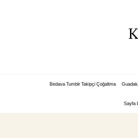
Skip
to
content
K
Bedava Tumblr Takipçi Çoğaltma
Guadalu
Sayfa L