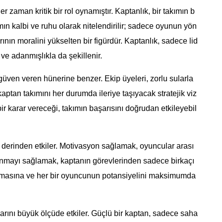
r zaman kritik bir rol oynamıştır. Kaptanlık, bir takımın b
ımın kalbi ve ruhu olarak nitelendirilir; sadece oyunun yön
ının moralini yükselten bir figürdür. Kaptanlık, sadece lid
 ve adanmışlıkla da şekillenir.
güven veren hünerine benzer. Ekip üyeleri, zorlu sularla
kaptan takımını her durumda ileriye taşıyacak stratejik viz
ir karar vereceği, takımın başarısını doğrudan etkileyebil
nı derinden etkiler. Motivasyon sağlamak, oyuncular arası
anmayı sağlamak, kaptanın görevlerinden sadece birkaçı
 tutulmasına ve her bir oyuncunun potansiyelini maksimumda
larını büyük ölçüde etkiler. Güçlü bir kaptan, sadece saha