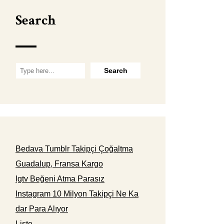
Search
Bedava Tumblr Takipçi Çoğaltma
Guadalup, Fransa Kargo
Igtv Beğeni Atma Parasız
Instagram 10 Milyon Takipçi Ne Ka
dar Para Alıyor
Liste