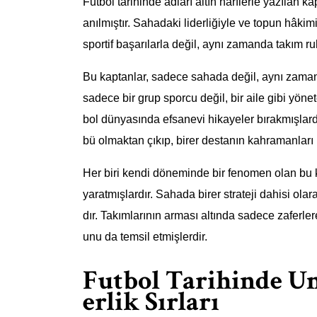
Futbol tarihinde adları altın harflerle yazılan ka
anılmıştır. Sahadaki liderliğiyle ve topun hâkim
sportif başarılarla değil, aynı zamanda takım ru
Bu kaptanlar, sadece sahada değil, aynı zamanda
sadece bir grup sporcu değil, bir aile gibi yönet
bol dünyasında efsanevi hikayeler bırakmışlardı
bü olmaktan çıkıp, birer destanın kahramanları h
Her biri kendi döneminde bir fenomen olan bu kap
yaratmışlardır. Sahada birer strateji dahisi ola
dır. Takımlarının arması altında sadece zaferl
unu da temsil etmişlerdir.
Futbol Tarihinde U
erlik Sırları