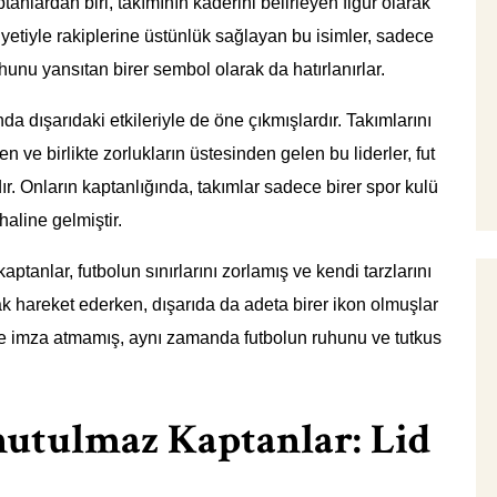
ptanlardan biri, takımının kaderini belirleyen figür olarak
iyetiyle rakiplerine üstünlük sağlayan bu isimler, sadece
hunu yansıtan birer sembol olarak da hatırlanırlar.
 dışarıdaki etkileriyle de öne çıkmışlardır. Takımlarını
en ve birlikte zorlukların üstesinden gelen bu liderler, fut
r. Onların kaptanlığında, takımlar sadece birer spor kulü
aline gelmiştir.
tanlar, futbolun sınırlarını zorlamış ve kendi tarzlarını
rak hareket ederken, dışarıda da adeta birer ikon olmuşlar
ere imza atmamış, aynı zamanda futbolun ruhunu ve tutkus
nutulmaz Kaptanlar: Lid