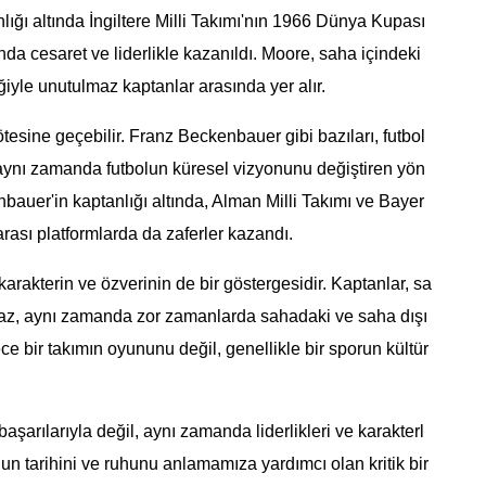
lığı altında İngiltere Milli Takımı'nın 1966 Dünya Kupası
nda cesaret ve liderlikle kazanıldı. Moore, saha içindeki
ğiyle unutulmaz kaptanlar arasında yer alır.
ötesine geçebilir. Franz Beckenbauer gibi bazıları, futbol
aynı zamanda futbolun küresel vizyonunu değiştiren yön
nbauer'in kaptanlığı altında, Alman Milli Takımı ve Bayer
rası platformlarda da zaferler kazandı.
arakterin ve özverinin de bir göstergesidir. Kaptanlar, sa
az, aynı zamanda zor zamanlarda sahadaki ve saha dışı
adece bir takımın oyununu değil, genellikle bir sporun kültür
aşarılarıyla değil, aynı zamanda liderlikleri ve karakterl
lun tarihini ve ruhunu anlamamıza yardımcı olan kritik bir