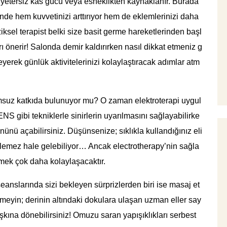
 yetersiz kas gücü veya esneklikten kaynaklanır. Burada
nde hem kuvvetinizi arttırıyor hem de eklemlerinizi daha
ziksel terapist belki size basit germe hareketlerinden başl
 önerir! Salonda demir kaldırırken nasıl dikkat etmeniz g
leyerek günlük aktivitelerinizi kolaylaştıracak adımlar atm
msuz katkıda bulunuyor mu? O zaman elektroterapi uygul
NS gibi tekniklerle sinirlerin uyarılmasını sağlayabilirke
nünü açabilirsiniz. Düşünsenize; sıklıkla kullandığınız eli
ilemez hale gelebiliyor… Ancak electrotherapy’nin sağla
önmek çok daha kolaylaşacaktır.
seanslarında sizi bekleyen sürprizlerden biri ise masaj et
meyin; derinin altındaki dokulara ulaşan uzman eller say
aşkına dönebilirsiniz! Omuzu saran yapışıklıkları serbest