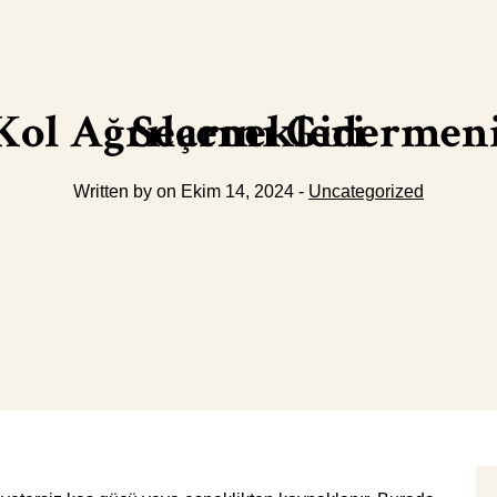
Fizyoterapi İle Omuz ve Kol Ağrılarını Gidermenin Yolları İzmirde Tedavi Seçenekleri
Written by on Ekim 14, 2024 -
Uncategorized