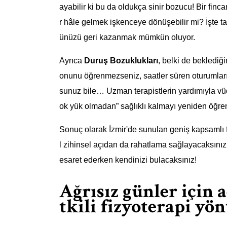
ayabilir ki bu da oldukça sinir bozucu! Bir finc
r hâle gelmek işkenceye dönüşebilir mi? İşte ta
ünüzü geri kazanmak mümkün oluyor.
Ayrıca
Duruş Bozuklukları
, belki de beklediğ
onunu öğrenmezseniz, saatler süren oturumların
sunuz bile… Uzman terapistlerin yardımıyla vüc
ok yük olmadan” sağlıklı kalmayı yeniden öğre
Sonuç olarak İzmir'de sunulan geniş kapsamlı f
l zihinsel açıdan da rahatlama sağlayacaksınız.
esaret ederken kendinizi bulacaksınız!
Ağrısız günler için 
tkili fizyoterapi yö