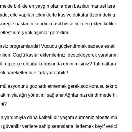
ermekle birlikte en yaygın olanlardan bazıları manuel tera
pide; elle yapılan tekniklerle kas ve dokular üzerindeki g
u süreçte hastanın kendini nasıl hissettiği gerçekten kritikti
elleştirilmiş yaklaşımlar gerektirir.
zersiz programlarıdır! Vücudu güçlendirmek sadece esteti
lidir! Güçlü kaslar eklemlerinizi destekleyerek yaralanm
 tür egzerçe olduğu konusunda emin misiniz? Talimatlara
 hareketler bile fark yaratabilir!
timülasyonunu göz ardı etmemek gerek.söz konusu tekno
k akımıyla ağrı yönetimi sağlanır.Ağrılarınızı dindirmede hı
 mi?
erin yardımıyla daha kaliteli bir yaşam sürmeniz elbette mü
güvenilir verilere sahip seanslarla ilerlemek keyif verici