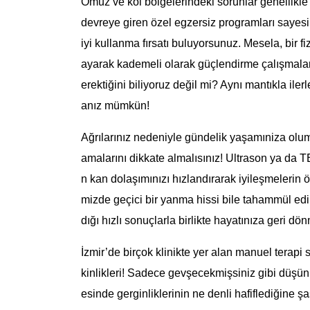
Omuz ve kol bölgelerindeki sorunlar genellikle
devreye giren özel egzersiz programları sayesi
iyi kullanma fırsatı buluyorsunuz. Mesela, bir fi
ayarak kademeli olarak güçlendirme çalışmaları
erektiğini biliyoruz değil mi? Aynı mantıkla iler
anız mümkün!
Ağrılarınız nedeniyle gündelik yaşamıniza olu
amalarını dikkate almalısınız! Ultrason ya da TE
n kan dolaşımınızı hızlandırarak iyileşmelerin ö
mizde geçici bir yanma hissi bile tahammül ed
dığı hızlı sonuçlarla birlikte hayatınıza geri d
İzmir’de birçok klinikte yer alan manuel terapi 
kinlikleri! Sadece gevşecekmişsiniz gibi düşün
esinde gerginliklerinin ne denli hafiflediğine ş