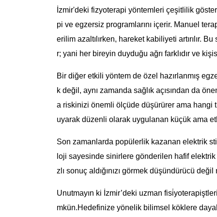
İzmir'deki fizyoterapi yöntemleri çeşitlilik göst
pi ve egzersiz programlarını içerir. Manuel tera
erilim azaltılırken, hareket kabiliyeti artırılır. B
r; yani her bireyin duyduğu ağrı farklıdır ve kişis
Bir diğer etkili yöntem de özel hazırlanmış eg
k değil, aynı zamanda sağlık açısından da önem
a riskinizi önemli ölçüde düşürürer ama hangi
uyarak düzenli olarak uygulanan küçük ama etkili
Son zamanlarda popülerlik kazanan elektrik s
loji sayesinde sinirlere gönderilen hafif elektri
zlı sonuç aldığınızı görmek düşündürücü değil
Unutmayın ki İzmir’deki uzman fisi̇yotera­piş­tl
mkün.Hedefinize yönelik bilimsel köklere dayalı 