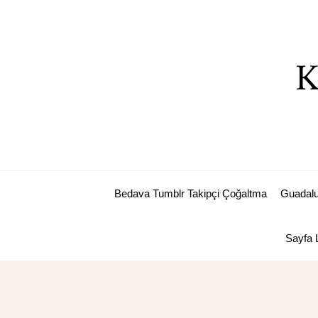
Skip
to
content
K
Bedava Tumblr Takipçi Çoğaltma
Guadalu
Sayfa L