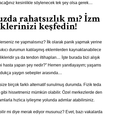
yacağınız kesinlikle söylenecek tek şey olsa gerek…
zda rahatsızlık mı? İzm
klerinizi keşfedin!
erseniz ne yapmalısınız? İlk olarak panik yapmak yerine
ıkıcı durumun katılaşmış eklemlerden kaynaklanabilece
leridir ya da tendon iltihapları… İşte burada bizi alışık
Beni hasta yapan şey nedir?” Hemen yanıtlayayım; yaşams
u oldukça yaygın sebepler arasında…
size birçok farklı alternatif sunulmuş durumda. Fizik teda
i gibi hissetmeniz mümkün olabilir. Özel merkezlerde den
mlarla hızlıca iyileşme yolunda adımlar atabilirsiniz.
ilir mi diye merak ediyor musunuz? Evet, bazı vakalarda