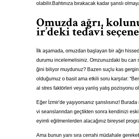
olabilir.Bahtınıza bırakacak kadar şanslı olma
Omuzda ağrı, kolunu
ir’deki tedavi seçene
İlk aşamada, omuzdan başlayan bir ağrı hissed
durumu incelemelisiniz. Omzunuzdaki bu can s
ğini biliyor muydunuz? Bazen suçlu kas gerginlik
olduğumuz o basit ama etkili soru karşılar: “
al stres faktörleri veya yanlış yatış pozisyon
Eğer İzmir'de yaşıyorsanız şanslısınız! Burada 
vi seanslarından geçtikten sonra kendinizi esk
eyimli eğitmenlerden alacağınız bireysel progra
Ama bunun yanı sıra cerrahi müdahale gerekeb