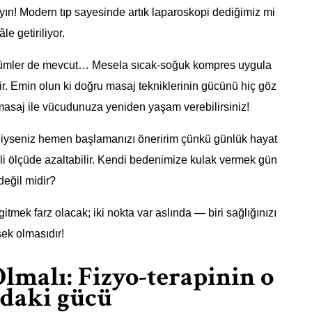
ayın! Modern tıp sayesinde artık laparoskopi dediğimiz mi
e getiriliyor.
özümler de mevcut… Mesela sıcak-soğuk kompres uygula
r. Emin olun ki doğru masaj tekniklerinin gücünü hiç göz
 masaj ile vücudunuza yeniden yaşam verebilirsiniz!
diyseniz hemen başlamanızı öneririm çünkü günlük hayat
li ölçüde azaltabilir. Kendi bedenimize kulak vermek gün
değil midir?
gitmek farz olacak; iki nokta var aslında — biri sağlığınızı
sek olmasıdır!
Olmalı: Fizyo-terapinin o
ndaki gücü