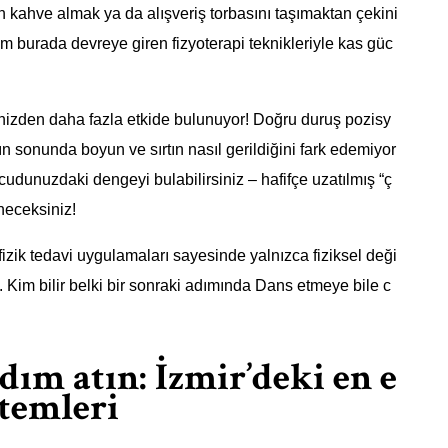
an kahve almak ya da alışveriş torbasını taşımaktan çekini
m burada devreye giren fizyoterapi teknikleriyle kas güc
inizden daha fazla etkide bulunuyor! Doğru duruş pozisy
 sonunda boyun ve sırtın nasıl gerildiğini fark edemiyor
udunuzdaki dengeyi bulabilirsiniz – hafifçe uzatılmış “ç
neceksiniz!
izik tedavi uygulamaları sayesinde yalnızca fiziksel deği
 Kim bilir belki bir sonraki adımında Dans etmeye bile c
adım atın: İzmir’deki en e
ntemleri