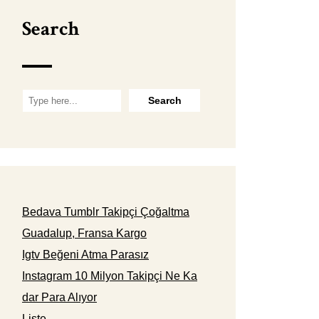
Search
Bedava Tumblr Takipçi Çoğaltma
Guadalup, Fransa Kargo
Igtv Beğeni Atma Parasız
Instagram 10 Milyon Takipçi Ne Ka
dar Para Alıyor
Liste