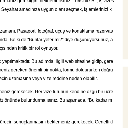
anız gerektiğini belirlemelisiniz. Turist vizesi, iş vizes
ut. Seyahat amacınıza uygun olanı seçmek, işlemlerinizi k
 zamanı. Pasaport, fotoğraf, uçuş ve konaklama rezervas
asında. Belki de “Bunlar yeter mi?” diye düşünüyorsunuz, a
ısından kritik bir rol oynuyor.
 yapılmaktadır. Bu adımda, ilgili web sitesine gidip, gere
etmeniz gereken önemli bir nokta, formu doldururken doğru
ürecin uzamasına veya vize reddine neden olabilir.
demeniz gerekecek. Her vize türünün kendine özgü bir ücre
 göz önünde bulundurmalısınız. Bu aşamada, “Bu kadar m
ürecin sonuçlanmasını beklemeniz gerekecek. Genellikl