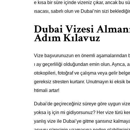
e kısa bir süre içinde vizeniz çıkar, ancak bu s
ısacası, sabırlı olun ve Dubai’nin sizi beklediğ
Dubai Vizesi Alman
Adım Kılavuz
Vize başvurunuzun en önemli aşamalarından bir
ı ay geçerliliği olduğundan emin olun. Ayrıca, 
otokopileri, fotoğraf ve çalışma veya gelir belgel
gereksiz stresten kurtarır. Unutmayın ki eksi
htimali artar!
Dubai'de geçireceğiniz süreye göre uygun vize 
yoksa iş için mi gidiyorsunuz? Her vize türü k
yanlış vize ile Dubai’ye gitme şansınız kalmayab
aşvuru sürecinin uzamasına neden olabilirsiniz