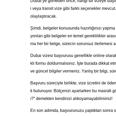
Dubai’ye gitmeden önce, hangi tür vizeye başvurm
i veya transit vize gibi farklı seçenekler mevc
olaylaştıracak.
Şimdi, belgeler konusunda hazırlığınızı yapma
yonları gibi belgeler en temel gereklilikler ar
ma her bir belge, sürecin sorunsuz ilerlemesi aç
Dubai vizesi başvurusu genellikle online olarak
kli formu doldurmalısınız. İşte burada dikkat 
ve güncel bilgiler vermeniz. Yanlış bir bilgi, s
Başvuru süreciyle birlikte, vize ücretini de ö
ti bulunuyor. Bütçenizi ayarlarken bu masrafı
ı?” demekten kendinizi alıkoyamayabilirsiniz!
En son adımda, başvurunuzu yaptıktan sonra s