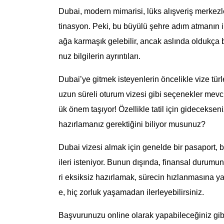
Dubai, modern mimarisi, lüks alışveriş merkezle
tinasyon. Peki, bu büyülü şehre adım atmanın il
ağa karmaşık gelebilir, ancak aslında oldukça b
nuz bilgilerin ayrıntıları.
Dubai’ye gitmek isteyenlerin öncelikle vize türler
uzun süreli oturum vizesi gibi seçenekler mevc
ük önem taşıyor! Özellikle tatil için gidecekseniz
hazırlamanız gerektiğini biliyor musunuz?
Dubai vizesi almak için genelde bir pasaport, 
ileri isteniyor. Bunun dışında, finansal durumu
ri eksiksiz hazırlamak, sürecin hızlanmasına yar
e, hiç zorluk yaşamadan ilerleyebilirsiniz.
Başvurunuzu online olarak yapabileceğiniz gibi