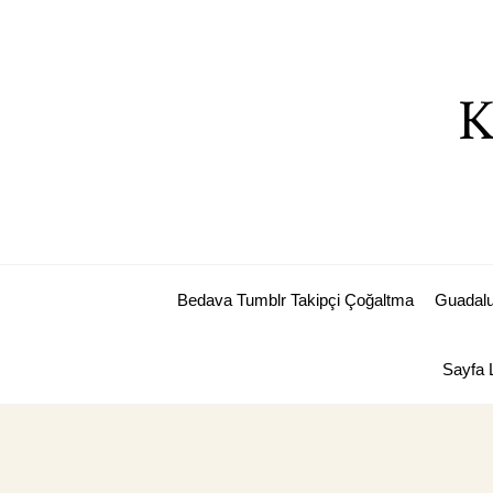
Skip
to
content
K
Bedava Tumblr Takipçi Çoğaltma
Guadalu
Sayfa L