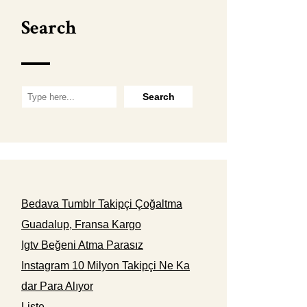
Search
Bedava Tumblr Takipçi Çoğaltma
Guadalup, Fransa Kargo
Igtv Beğeni Atma Parasız
Instagram 10 Milyon Takipçi Ne Ka
dar Para Alıyor
Liste