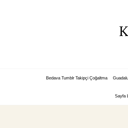
Skip
to
content
K
Bedava Tumblr Takipçi Çoğaltma
Guadalu
Sayfa L