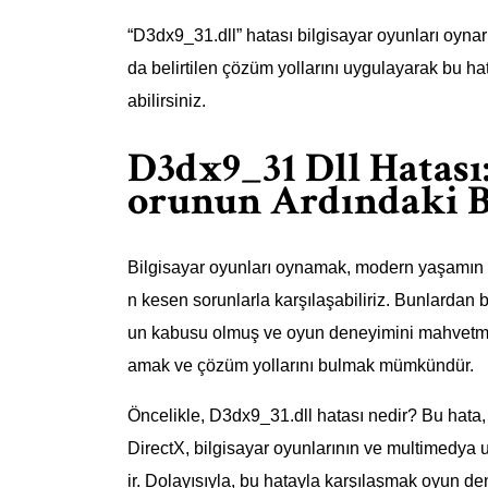
“D3dx9_31.dll” hatası bilgisayar oyunları oynar
da belirtilen çözüm yollarını uygulayarak bu ha
abilirsiniz.
D3dx9_31 Dll Hatası
orunun Ardındaki B
Bilgisayar oyunları oynamak, modern yaşamın b
n kesen sorunlarla karşılaşabiliriz. Bunlardan 
un kabusu olmuş ve oyun deneyimini mahvetmişt
amak ve çözüm yollarını bulmak mümkündür.
Öncelikle, D3dx9_31.dll hatası nedir? Bu hata,
DirectX, bilgisayar oyunlarının ve multimedya 
ir. Dolayısıyla, bu hatayla karşılaşmak oyun den