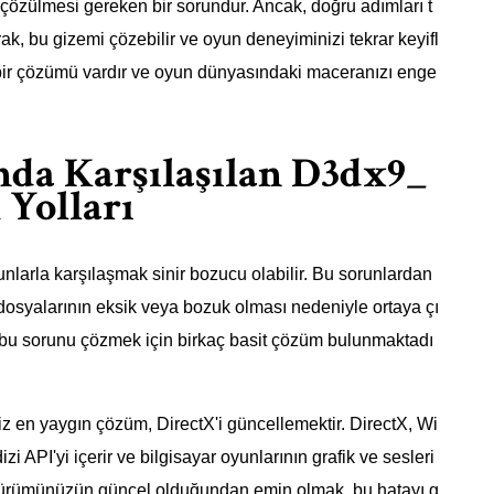
 çözülmesi gereken bir sorundur. Ancak, doğru adımları t
ak, bu gizemi çözebilir ve oyun deneyiminizi tekrar keyifl
n bir çözümü vardır ve oyun dünyasındaki maceranızı enge
nda Karşılaşılan D3dx9_
 Yolları
nlarla karşılaşmak sinir bozucu olabilir. Bu sorunlardan
 dosyalarının eksik veya bozuk olması nedeniyle ortaya çı
 bu sorunu çözmek için birkaç basit çözüm bulunmaktadı
iz en yaygın çözüm, DirectX'i güncellemektir. DirectX, Wi
zi API'yi içerir ve bilgisayar oyunlarının grafik ve sesleri
X sürümünüzün güncel olduğundan emin olmak, bu hatayı g