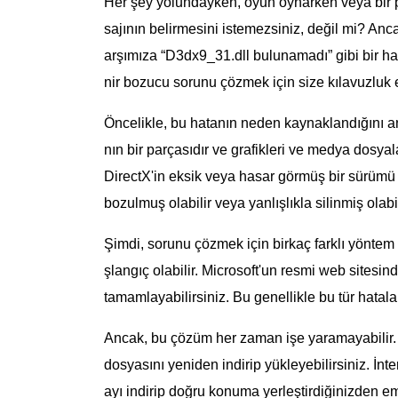
Her şey yolundayken, oyun oynarken veya bir pr
sajının belirmesini istemezsiniz, değil mi? Anca
arşımıza “D3dx9_31.dll bulunamadı” gibi bir ha
nir bozucu sorunu çözmek için size kılavuzluk
Öncelikle, bu hatanın neden kaynaklandığını a
nın bir parçasıdır ve grafikleri ve medya dosyal
DirectX'in eksik veya hasar görmüş bir sürümü v
bozulmuş olabilir veya yanlışlıkla silinmiş olabil
Şimdi, sorunu çözmek için birkaç farklı yöntem b
şlangıç olabilir. Microsoft'un resmi web sites
tamamlayabilirsiniz. Bu genellikle bu tür hatalar
Ancak, bu çözüm her zaman işe yaramayabilir. 
dosyasını yeniden indirip yükleyebilirsiniz. İn
ayı indirip doğru konuma yerleştirdiğinizden em