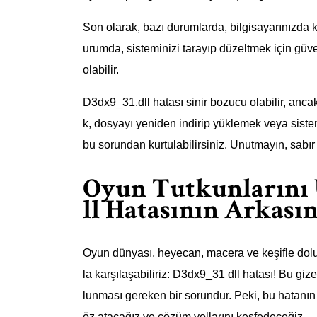
Son olarak, bazı durumlarda, bilgisayarınızda kö
urumda, sisteminizi tarayıp düzeltmek için güve
olabilir.
D3dx9_31.dll hatası sinir bozucu olabilir, anca
k, dosyayı yeniden indirip yüklemek veya siste
bu sorundan kurtulabilirsiniz. Unutmayın, sabır 
Oyun Tutkunlarını 
ll Hatasının Arkası
Oyun dünyası, heyecan, macera ve keşifle dolu
la karşılaşabiliriz: D3dx9_31 dll hatası! Bu gi
lunması gereken bir sorundur. Peki, bu hatanı
öz atacağız ve çözüm yollarını keşfedeceğiz.