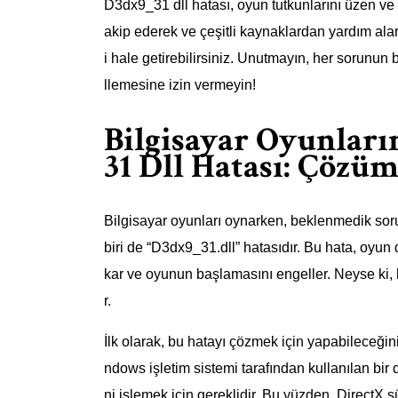
D3dx9_31 dll hatası, oyun tutkunlarını üzen ve
akip ederek ve çeşitli kaynaklardan yardım alar
i hale getirebilirsiniz. Unutmayın, her sorunu
llemesine izin vermeyin!
Bilgisayar Oyunları
31 Dll Hatası: Çözüm
Bilgisayar oyunları oynarken, beklenmedik soru
biri de “D3dx9_31.dll” hatasıdır. Bu hata, oyun
kar ve oyunun başlamasını engeller. Neyse ki,
r.
İlk olarak, bu hatayı çözmek için yapabileceğin
ndows işletim sistemi tarafından kullanılan bir di
ni işlemek için gereklidir. Bu yüzden, Direct