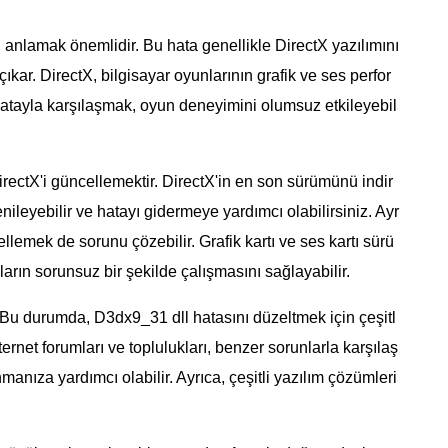
anlamak önemlidir. Bu hata genellikle DirectX yazılımını
kar. DirectX, bilgisayar oyunlarının grafik ve ses perfor
u hatayla karşılaşmak, oyun deneyimini olumsuz etkileyebil
irectX'i güncellemektir. DirectX'in en son sürümünü indir
nileyebilir ve hatayı gidermeye yardımcı olabilirsiniz. Ayr
llemek de sorunu çözebilir. Grafik kartı ve ses kartı sürü
rın sorunsuz bir şekilde çalışmasını sağlayabilir.
Bu durumda, D3dx9_31 dll hatasını düzeltmek için çeşitl
ternet forumları ve toplulukları, benzer sorunlarla karşılaş
nıza yardımcı olabilir. Ayrıca, çeşitli yazılım çözümleri