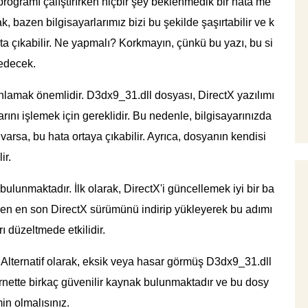
ogramı çalıştırırken hiçbir şey beklenmedik bir hata me
k, bazen bilgisayarlarımız bizi bu şekilde şaşırtabilir ve k
ta çıkabilir. Ne yapmalı? Korkmayın, çünkü bu yazı, bu si
 edecek.
nlamak önemlidir. D3dx9_31.dll dosyası, DirectX yazılımı
arını işlemek için gereklidir. Bu nedenle, bilgisayarınızda
arsa, bu hata ortaya çıkabilir. Ayrıca, dosyanın kendisi
ir.
ulunmaktadır. İlk olarak, DirectX'i güncellemek iyi bir ba
inden en son DirectX sürümünü indirip yükleyerek bu adımı
ı düzeltmede etkilidir.
Alternatif olarak, eksik veya hasar görmüş D3dx9_31.dll
ternette birkaç güvenilir kaynak bulunmaktadır ve bu dosy
in olmalısınız.