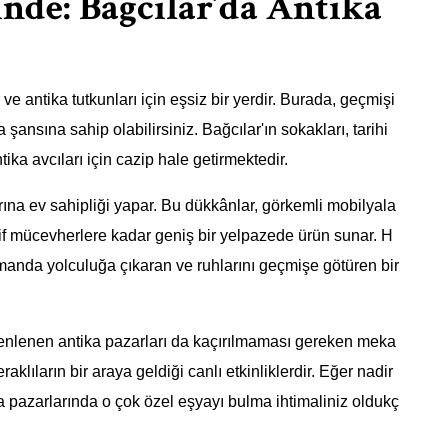
inde: Bağcılar’da Antika
ve antika tutkunları için eşsiz bir yerdir. Burada, geçmişi
 şansına sahip olabilirsiniz. Bağcılar'ın sokakları, tarihi
ika avcıları için cazip hale getirmektedir.
arına ev sahipliği yapar. Bu dükkânlar, görkemli mobilyala
rif mücevherlere kadar geniş bir yelpazede ürün sunar. H
zamanda yolculuğa çıkaran ve ruhlarını geçmişe götüren bir
üzenlenen antika pazarları da kaçırılmaması gereken meka
aklıların bir araya geldiği canlı etkinliklerdir. Eğer nadir
ka pazarlarında o çok özel eşyayı bulma ihtimaliniz oldukç