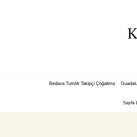
Skip
to
content
K
Bedava Tumblr Takipçi Çoğaltma
Guadalu
Sayfa L