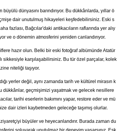
ın büyülü dünyasını barındırıyor. Bu dükkânlarda, yıllar ö
çmişe dair unutulmuş hikayeleri keşfedebilirsiniz. Eski s
aha fazlası, Bağcılar'daki antikacıların raflarında yer alıy
tıyor ve o dönemin atmosferini yeniden canlandırıyor.
iflere hazır olun. Belki bir eski fotoğraf albümünde Atatür
sikkesiyle karşılaşabilirsiniz. Bu tür özel parçalar, kolek
ine niteliği taşıyor.
dığı yerler değil, aynı zamanda tarih ve kültürel mirasın k
u dükkânlar, geçmişimizi yaşatmak ve gelecek nesillere
acılar, tarihi eserlerin bakımını yapar, restore eder ve mü
mize dair izleri kaybetmeden geleceğe taşımış olurlar.
r ziyaretçiyi büyüler ve heyecanlandırır. Burada zaman du
osferini soluyarak unutulmaz bir deneyim yaşarsınız. Esk