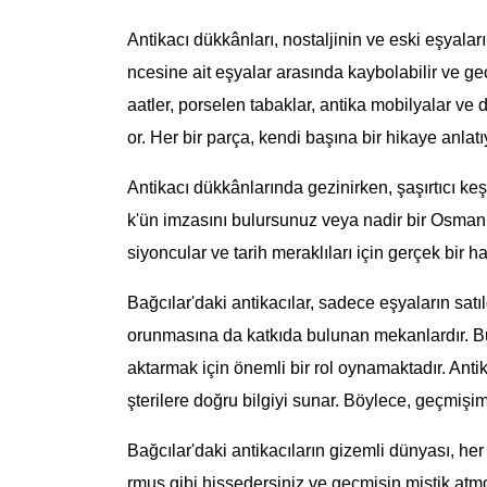
Antikacı dükkânları, nostaljinin ve eski eşyalar
ncesine ait eşyalar arasında kaybolabilir ve ge
aatler, porselen tabaklar, antika mobilyalar ve d
or. Her bir parça, kendi başına bir hikaye anla
Antikacı dükkânlarında gezinirken, şaşırtıcı keş
k'ün imzasını bulursunuz veya nadir bir Osmanlı 
siyoncular ve tarih meraklıları için gerçek bir haz
Bağcılar'daki antikacılar, sadece eşyaların satıl
orunmasına da katkıda bulunan mekanlardır. B
aktarmak için önemli bir rol oynamaktadır. Antik
şterilere doğru bilgiyi sunar. Böylece, geçmişi
Bağcılar'daki antikacıların gizemli dünyası, he
rmuş gibi hissedersiniz ve geçmişin mistik atm