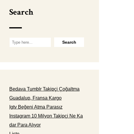
Search
Bedava Tumblr Takipçi Çoğaltma
Guadalup, Fransa Kargo
Igtv Beğeni Atma Parasız
Instagram 10 Milyon Takipçi Ne Ka
dar Para Alıyor
Liste